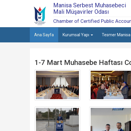
Manisa Serbest Muhasebeci
Mali Müşavirler Odası
Chamber of Certified Public Accou
Ana Sayfa
Kurumsal Yapı
Tesmer Manis
1-7 Mart Muhasebe Haftası Co