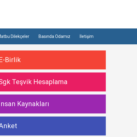
atbu Dilekçeler
Basında Odamız
İletişim
E-Birlik
Sgk Teşvik Hesaplama
İnsan Kaynakları
Anket