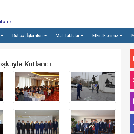
ntants
a
Ruhsat İşlemleri
Mali Tablolar
Etkinliklerimiz
M
şkuyla Kutlandı.