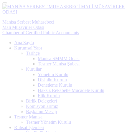
Menü
Manisa Serbest Muhasebeci
Mali Müşavirler Odası
Chamber of Certified Public Accountants
Ana Sayfa
Kurumsal Yapı
Tarihçe
Manisa SMMM Odası
Tesmer Manisa Şubesi
Kurullar
Yönetim Kurulu
Disiplin Kurulu
Denetleme Kurulu
Haksız Rekabetle Mücadele Kurulu
Etik Kurulu
Birlik Delegeleri
Komisyonlarımız
Başkanın Mesajı
Tesmer Manisa
Tesmer Yönetim Kurulu
Ruhsat İşlemleri