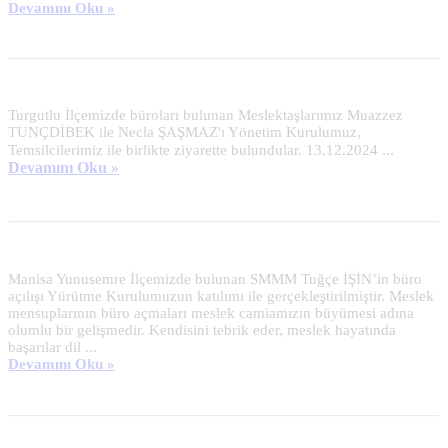
Devamını Oku »
Turgutlu İlçemizde büroları bulunan Meslektaşlarımız Muazzez
TUNÇDİBEK ile Necla ŞAŞMAZ'ı Yönetim Kurulumuz,
...
Temsilcilerimiz ile birlikte ziyarette bulundular. 13.12.2024
Devamını Oku »
Manisa Yunusemre İlçemizde bulunan SMMM Tuğçe İŞİN’in büro
açılışı Yürütme Kurulumuzun katılımı ile gerçekleştirilmiştir. Meslek
mensuplarının büro açmaları meslek camiamızın büyümesi adına
olumlu bir gelişmedir. Kendisini tebrik eder, meslek hayatında
başarılar dil ...
Devamını Oku »