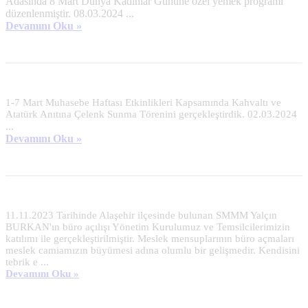
Adasında 8 Mart Dünya Kadınlar Gününe özel yemek programı
düzenlenmiştir. 08.03.2024
...
Devamını Oku »
1-7 Mart Muhasebe Haftası Etkinlikleri Kapsamında Kahvaltı ve
Atatürk Anıtına Çelenk Sunma Törenini gerçekleştirdik. 02.03.2024
...
Devamını Oku »
11.11.2023 Tarihinde Alaşehir ilçesinde bulunan SMMM Yalçın
BURKAN'ın büro açılışı Yönetim Kurulumuz ve Temsilcilerimizin
katılımı ile gerçekleştirilmiştir. Meslek mensuplarının büro açmaları
meslek camiamızın büyümesi adına olumlu bir gelişmedir. Kendisini
tebrik e ...
Devamını Oku »