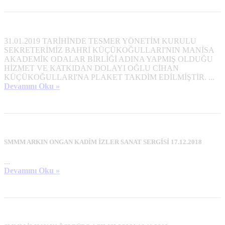
31.01.2019 TARİHİNDE TESMER YÖNETİM KURULU
SEKRETERİMİZ BAHRİ KÜÇÜKOĞULLARI'NIN MANİSA
AKADEMİK ODALAR BİRLİĞİ ADINA YAPMIŞ OLDUĞU
HİZMET VE KATKIDAN DOLAYI OĞLU CİHAN
KÜÇÜKOĞULLARI'NA PLAKET TAKDİM EDİLMİŞTİR. ...
Devamını Oku »
SMMM ARKIN ONGAN KADİM İZLER SANAT SERGİSİ 17.12.2018
...
Devamını Oku »