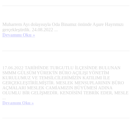
Muharrem Ayı dolayısıyla Oda Binamız önünde Aşure Hayrımızı
gerçekleştirdik. 24.08.2022
...
Devamını Oku »
17.06.2022 TARİHİNDE TURGUTLU İLÇESİNDE BULUNAN 
SMMM GÜLSÜM YÜREK'İN BÜRO AÇILIŞI YÖNETİM 
KURULUMUZ VE TEMSİLCİLERİMİZİN KATILIMI İLE 
GERÇEKLEŞTİRİLMİŞTİR. MESLEK MENSUPLARININ BÜRO 
AÇMALARI MESLEK CAMİAMIZIN BÜYÜMESİ ADINA 
OLUMLU BİR GELİŞMEDİR. KENDİSİNİ TEBRİK EDER, MESLE							
...
Devamını Oku »