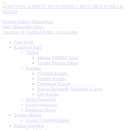
Menü
Manisa Serbest Muhasebeci
Mali Müşavirler Odası
Chamber of Certified Public Accountants
Ana Sayfa
Kurumsal Yapı
Tarihçe
Manisa SMMM Odası
Tesmer Manisa Şubesi
Kurullar
Yönetim Kurulu
Disiplin Kurulu
Denetleme Kurulu
Haksız Rekabetle Mücadele Kurulu
Etik Kurulu
Birlik Delegeleri
Komisyonlarımız
Başkanın Mesajı
Tesmer Manisa
Tesmer Yönetim Kurulu
Ruhsat İşlemleri