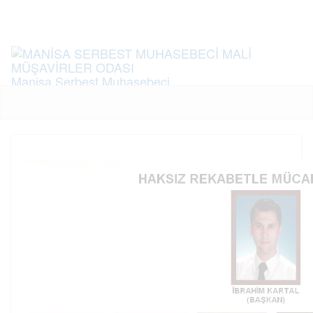
Menü
Manisa Serbest Muhasebeci
Mali Müşavirler Odası
Chamber of Certified Public Accountants