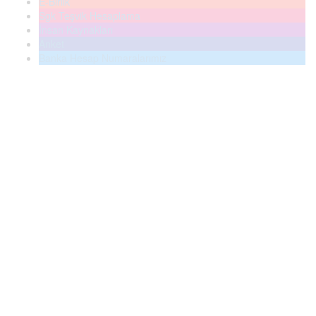
E-Birlik
Sgk Teşvik Hesaplama
İnsan Kaynakları
Anket
Banka Hesap Numaralarımız