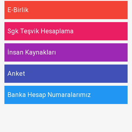
E-Birlik
Sgk Teşvik Hesaplama
İnsan Kaynakları
Anket
Banka Hesap Numaralarımız