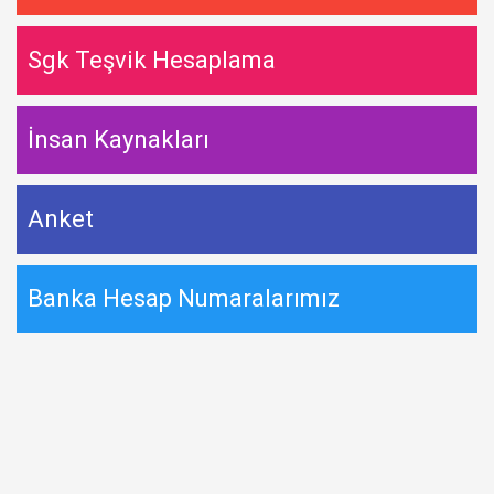
Sgk Teşvik Hesaplama
İnsan Kaynakları
Anket
Banka Hesap Numaralarımız