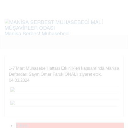
Menü
Manisa Serbest Muhasebeci
Mali Müşavirler Odası
Chamber of Certified Public Accountants
1-7 Mart Muhasebe Haftası Etkinlikleri kapsamında Manisa
Defterdarı Sayın Ömer Faruk ÖNAL'ı ziyaret ettik.
04.03.2024
E-Birlik