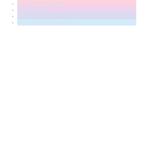
Sgk Teşvik Hesaplama
İnsan Kaynakları
Anket
Banka Hesap Numaralarımız