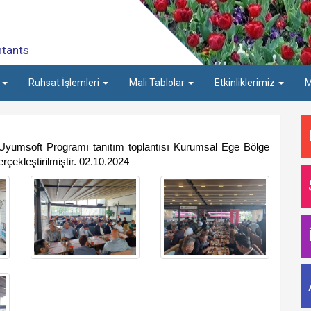
ntants
a
Ruhsat İşlemleri
Mali Tablolar
Etkinliklerimiz
M
a Uyumsoft Programı tanıtım toplantısı Kurumsal Ege Bölge
leştirilmiştir. 02.10.2024