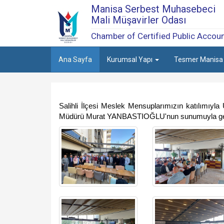
Manisa Serbest Muhasebeci
Mali Müşavirler Odası
Chamber of Certified Public Accou
Ana Sayfa
Kurumsal Yapı
Tesmer Manis
Salihli İlçesi Meslek Mensuplarımızın katılımıyl
Müdürü Murat YANBASTIOĞLU'nun sunumuyla gerçek