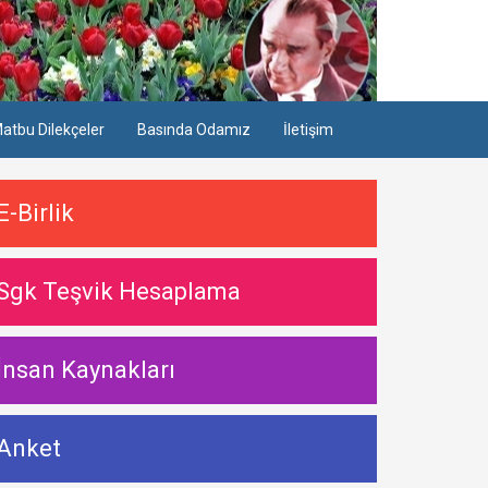
atbu Dilekçeler
Basında Odamız
İletişim
E-Birlik
Sgk Teşvik Hesaplama
İnsan Kaynakları
Anket