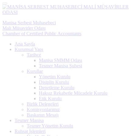
Menü
Manisa Serbest Muhasebeci
Mali Müşavirler Odası
Chamber of Certified Public Accountants
Ana Sayfa
Kurumsal Yapı
Tarihçe
Manisa SMMM Odası
Tesmer Manisa Şubesi
Kurullar
Yönetim Kurulu
Disiplin Kurulu
Denetleme Kurulu
Haksız Rekabetle Mücadele Kurulu
Etik Kurulu
Birlik Delegeleri
Komisyonlarımız
Başkanın Mesajı
Tesmer Manisa
Tesmer Yönetim Kurulu
Ruhsat İşlemleri