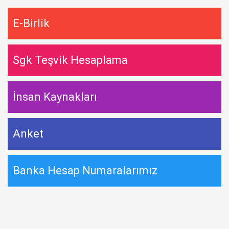
E-Birlik
Sgk Teşvik Hesaplama
İnsan Kaynakları
Anket
Banka Hesap Numaralarımız