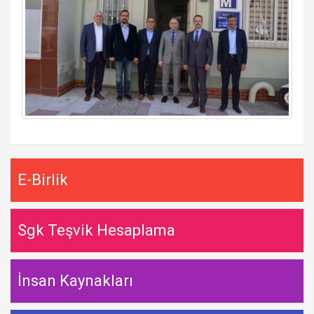
E-Birlik
Sgk Teşvik Hesaplama
İnsan Kaynakları