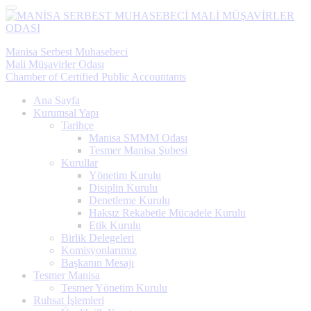
Menü
Manisa Serbest Muhasebeci
Mali Müşavirler Odası
Chamber of Certified Public Accountants
Ana Sayfa
Kurumsal Yapı
Tarihçe
Manisa SMMM Odası
Tesmer Manisa Şubesi
Kurullar
Yönetim Kurulu
Disiplin Kurulu
Denetleme Kurulu
Haksız Rekabetle Mücadele Kurulu
Etik Kurulu
Birlik Delegeleri
Komisyonlarımız
Başkanın Mesajı
Tesmer Manisa
Tesmer Yönetim Kurulu
Ruhsat İşlemleri