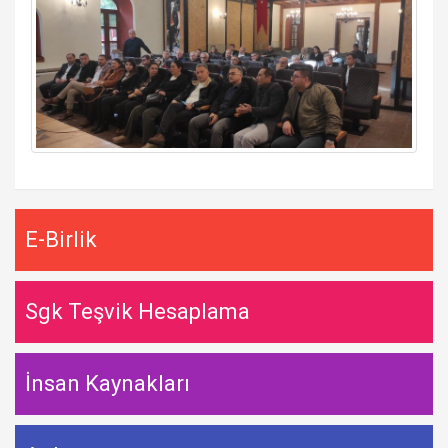
E-Birlik
Sgk Teşvik Hesaplama
İnsan Kaynakları