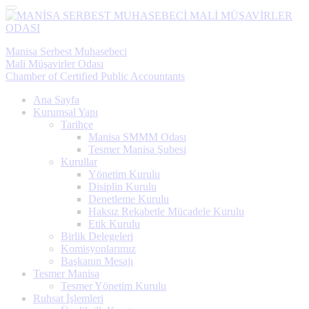
Menü
Manisa Serbest Muhasebeci
Mali Müşavirler Odası
Chamber of Certified Public Accountants
Ana Sayfa
Kurumsal Yapı
Tarihçe
Manisa SMMM Odası
Tesmer Manisa Şubesi
Kurullar
Yönetim Kurulu
Disiplin Kurulu
Denetleme Kurulu
Haksız Rekabetle Mücadele Kurulu
Etik Kurulu
Birlik Delegeleri
Komisyonlarımız
Başkanın Mesajı
Tesmer Manisa
Tesmer Yönetim Kurulu
Ruhsat İşlemleri