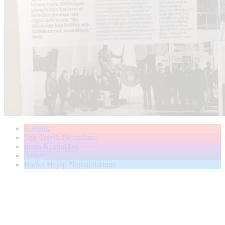
E-Birlik
Sgk Teşvik Hesaplama
İnsan Kaynakları
Anket
Banka Hesap Numaralarımız