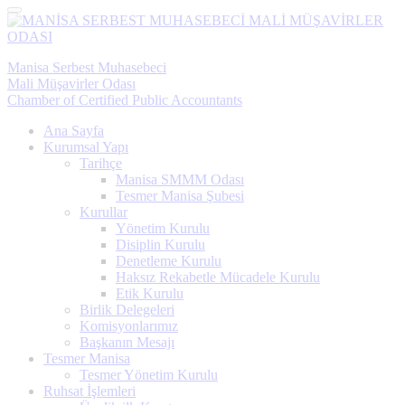
Menü
Manisa Serbest Muhasebeci
Mali Müşavirler Odası
Chamber of Certified Public Accountants
Ana Sayfa
Kurumsal Yapı
Tarihçe
Manisa SMMM Odası
Tesmer Manisa Şubesi
Kurullar
Yönetim Kurulu
Disiplin Kurulu
Denetleme Kurulu
Haksız Rekabetle Mücadele Kurulu
Etik Kurulu
Birlik Delegeleri
Komisyonlarımız
Başkanın Mesajı
Tesmer Manisa
Tesmer Yönetim Kurulu
Ruhsat İşlemleri