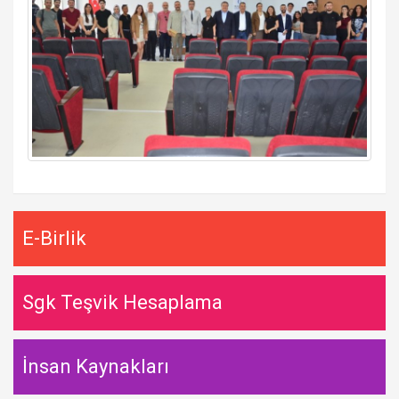
E-Birlik
Sgk Teşvik Hesaplama
İnsan Kaynakları