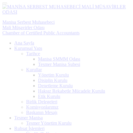
Menü
Manisa Serbest Muhasebeci
Mali Müşavirler Odası
Chamber of Certified Public Accountants
Ana Sayfa
Kurumsal Yapı
Tarihçe
Manisa SMMM Odası
Tesmer Manisa Şubesi
Kurullar
Yönetim Kurulu
Disiplin Kurulu
Denetleme Kurulu
Haksız Rekabetle Mücadele Kurulu
Etik Kurulu
Birlik Delegeleri
Komisyonlarımız
Başkanın Mesajı
Tesmer Manisa
Tesmer Yönetim Kurulu
Ruhsat İşlemleri