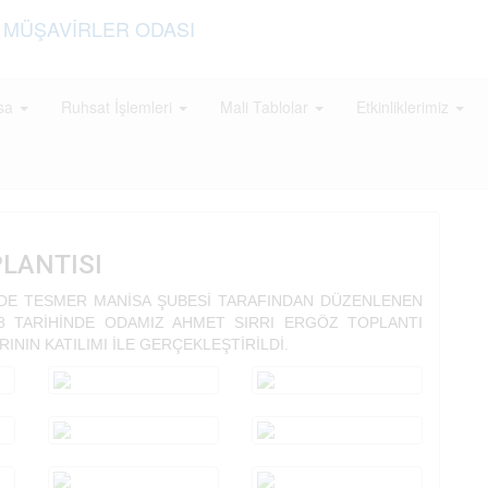
isa
Ruhsat İşlemleri
Mali Tablolar
Etkinliklerimiz
PLANTISI
DE TESMER MANİSA ŞUBESİ TARAFINDAN DÜZENLENEN
18 TARİHİNDE ODAMIZ AHMET SIRRI ERGÖZ TOPLANTI
IN KATILIMI İLE GERÇEKLEŞTİRİLDİ.