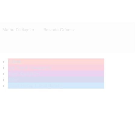
Matbu Dilekçeler
Basında Odamız
E-Birlik
Sgk Teşvik Hesaplama
İnsan Kaynakları
Anket
Banka Hesap Numaralarımız