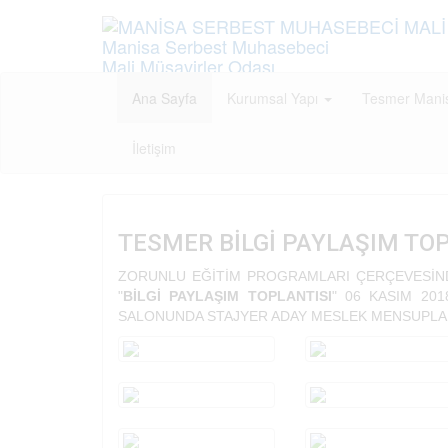
Manisa Serbest Muhasebeci
Mali Müşavirler Odası
Chamber of Certified Public Accountants
Ana Sayfa
Kurumsal Yapı
Tesmer Man
İletişim
TESMER BİLGİ PAYLAŞIM TO
ZORUNLU EĞİTİM PROGRAMLARI ÇERÇEVESİN
"
BİLGİ PAYLAŞIM TOPLANTISI
" 06 KASIM 20
SALONUNDA STAJYER ADAY MESLEK MENSUPLARIN