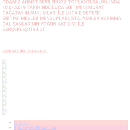
ODAMIZ AHMET SIRRI ERGÖZ TOPLANTI SALONUNDA
18.04.2019 TARİHİNDE LUCA EĞİTMENİ MURAT
ÇAĞATAY'IN SUNUMLARI İLE LUCA E DEFTER
EĞİTİMİ
MESLEK MENSUPLARI, STAJYERLER VE FİRMA
ÇALIŞANLARININ YOĞUN KATILIMI İLE
GERÇEKLEŞTİRİLDİ.
SUNUM İÇİN TIKLAYINIZ.
E-Birlik
Sgk Teşvik Hesaplama