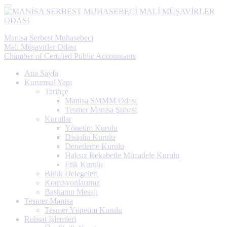
Menü
Manisa Serbest Muhasebeci
Mali Müşavirler Odası
Chamber of Certified Public Accountants
Ana Sayfa
Kurumsal Yapı
Tarihçe
Manisa SMMM Odası
Tesmer Manisa Şubesi
Kurullar
Yönetim Kurulu
Disiplin Kurulu
Denetleme Kurulu
Haksız Rekabetle Mücadele Kurulu
Etik Kurulu
Birlik Delegeleri
Komisyonlarımız
Başkanın Mesajı
Tesmer Manisa
Tesmer Yönetim Kurulu
Ruhsat İşlemleri