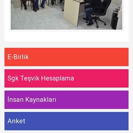
E-Birlik
Sgk Teşvik Hesaplama
İnsan Kaynakları
Anket