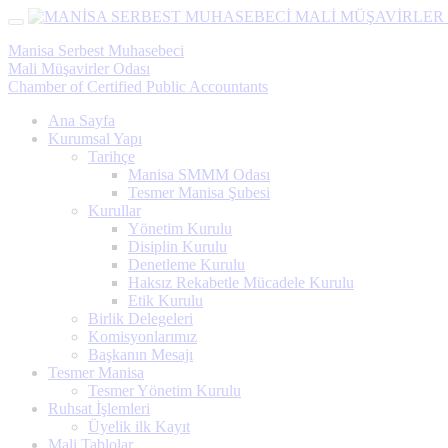
Menü
Manisa Serbest Muhasebeci
Mali Müşavirler Odası
Chamber of Certified Public Accountants
Ana Sayfa
Kurumsal Yapı
Tarihçe
Manisa SMMM Odası
Tesmer Manisa Şubesi
Kurullar
Yönetim Kurulu
Disiplin Kurulu
Denetleme Kurulu
Haksız Rekabetle Mücadele Kurulu
Etik Kurulu
Birlik Delegeleri
Komisyonlarımız
Başkanın Mesajı
Tesmer Manisa
Tesmer Yönetim Kurulu
Ruhsat İşlemleri
Üyelik ilk Kayıt
Mali Tablolar