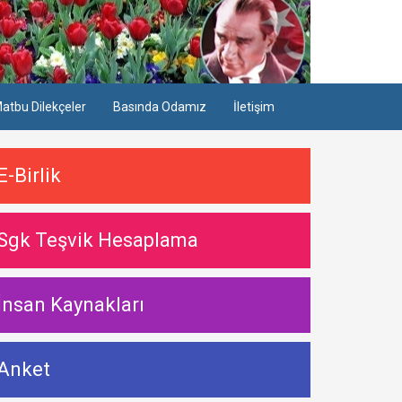
atbu Dilekçeler
Basında Odamız
İletişim
E-Birlik
Sgk Teşvik Hesaplama
İnsan Kaynakları
Anket