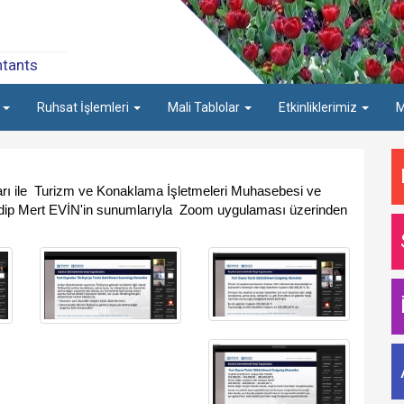
ntants
a
Ruhsat İşlemleri
Mali Tablolar
Etkinliklerimiz
M
rı ile  Turizm ve Konaklama İşletmeleri Muhasebesi ve 
Edip Mert EVİN'in sunumlarıyla  Zoom uygulaması üzerinden 